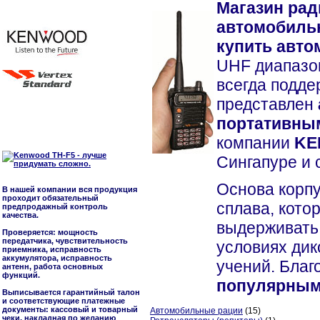
Магазин рад
автомобильн
купить авт
UHF диапазо
всегда подд
представлен
портативным
компании
KE
Сингапуре и 
Основа корпу
В нашей компании вся продукция
проходит обязательный
сплава, кото
предпродажный контроль
качества.
выдерживать 
Проверяется: мощность
передатчика, чувствительность
условиях дик
приемника, исправность
аккумулятора, исправность
учений. Благ
антенн, работа основных
функций.
популярным
Выписывается гарантийный талон
и соответствующие платежные
документы: кассовый и товарный
Автомобильные рации
(15)
чеки, накладная по желанию