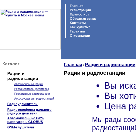
Главная
Регистрация
Прайс-лист
Обратная связь
Контакты
Как купить?
Гарантия
O компании
Каталог
Главная
Рации и радиостанции
/
Рации и радиостанции
Рации и
радиостанции
Вы иск
Автомобильные рации
Ретрансляторы (репитеры)
Вы хот
Портативные радиостанции
Аксессуары для радиостанций
Цена р
Радиоудлинители
Радиотелефоны дальнего
радиуса действия
Мы рады сооб
Автомобильные GPS-
навигаторы GLOBUS
радиостанций
GSM-глушители