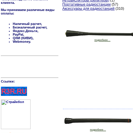
Ретрансляторы (репитеры)
(1)
клиента.
Портативные радиостанции
(57)
Аксессуары для радиостанций
(310)
Мы принимаем различные виды
оплаты:
Наличный расчет,
Безналичный расчет,
Яндекс.Деньги,
PayPal,
QIWI (КИВИ),
подробнее...
Webmoney.
Cсылки:
подробнее...