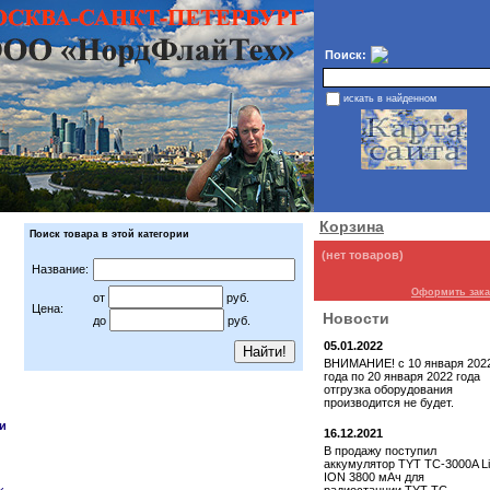
Поиск:
искать в найденном
Корзина
Поиск товара в этой категории
(нет товаров)
Название:
Оформить зака
от
руб.
Цена:
Новости
до
руб.
05.01.2022
ВНИМАНИЕ! с 10 января 202
года по 20 января 2022 года
отгрузка оборудования
производится не будет.
и
16.12.2021
В продажу поступил
аккумулятор TYT TC-3000A Li
ION 3800 мАч для