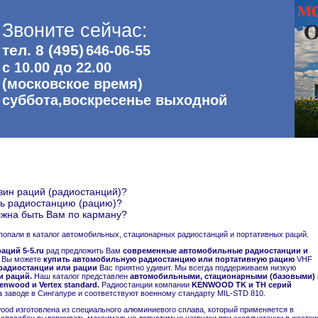
Звоните сейчас:
тел. 8 (495)
646-06-55
с 10.00 до 22.00
(московское время)
суббота,воскресенье выходной
зин раций (радиостанций)?
ть радиостанцию (рацию)?
жна быть Вам по карману?
попали в каталог автомобильных, стационарных радиостанций и портативных раций.
аций 5-5.ru
рад предложить Вам
современные автомобильные радиостанции и
 Вы можете
купить автомобильную радиостанцию или портативную рацию
VHF
радиостанции или рации
Вас приятно удивит. Мы всегда поддерживаем низкую
и раций.
Наш каталог представлен
автомобильными, стационарными (базовыми) 
nwood и Vertex standard.
Радиостанции компании
KENWOOD TK и TH серий
а заводе в Сингапуре и соответствуют военному стандарту MIL-STD 810.
ood изготовлена из специального алюминиевого сплава, который применяется в