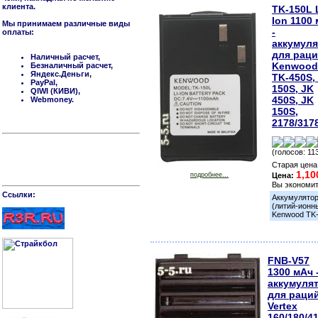
клиента.
TK-150L L
Ion 1100
Мы принимаем различные виды
-
оплаты:
аккумул
для рац
Наличный расчет,
Kenwood
Безналичный расчет,
Яндекс.Деньги,
TK-450S,
PayPal,
150S, JK
QIWI (КИВИ),
450S, JK
Webmoney.
150S,
2178/317
(голосов: 11
Старая цена
1,10
подробнее...
Цена:
Вы экономи
Cсылки:
Аккумулятор
(литий-ионн
Kenwood TK-
FNB-V57
1300 мАч 
аккумуля
для раци
Vertex
160/180/4