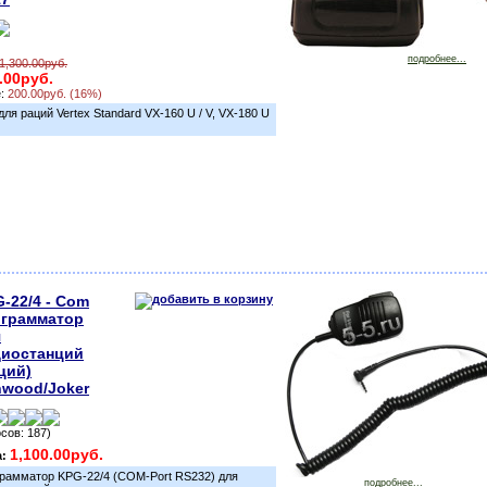
)
подробнее...
1,300.00руб.
.00руб.
е:
200.00руб. (16%)
ля раций Vertex Standard VX-160 U / V, VX-180 U
-22/4 - Com
ограмматор
я
диостанций
ций)
wood/Joker
осов: 187)
1,100.00руб.
а:
рамматор KPG-22/4 (COM-Port RS232) для
подробнее...