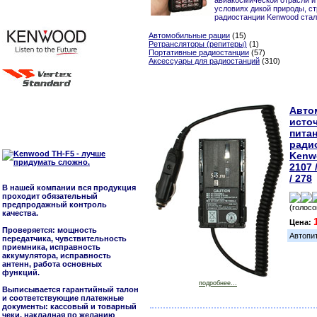
авиакосмической отрасли и
условиях дикой природы, ст
радиостанции Kenwood ста
Автомобильные рации
(15)
Ретрансляторы (репитеры)
(1)
Портативные радиостанции
(57)
Аксессуары для радиостанций
(310)
Авто
исто
пита
ради
Kenw
2107 
/ 278
В нашей компании вся продукция
проходит обязательный
предпродажный контроль
(голосо
качества.
Цена:
Проверяется: мощность
Автопит
передатчика, чувствительность
приемника, исправность
аккумулятора, исправность
антенн, работа основных
функций.
подробнее...
Выписывается гарантийный талон
и соответствующие платежные
документы: кассовый и товарный
чеки, накладная по желанию