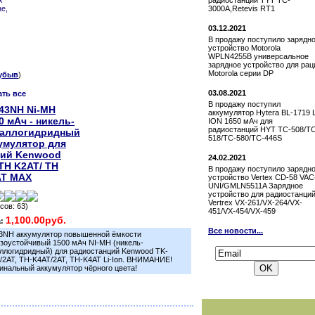
радиостанции TYT TC-
х
3000A,Retevis RT1
е,
03.12.2021
В продажу поступило зарядн
устройство Motorola
WPLN4255B универсальное
зарядное устройство для рац
Motorola серии DP
убыв
)
03.08.2021
ать все
В продажу поступил
43NH Ni-MH
аккумулятор Hytera BL-1719 L
0 мАч - никель-
ION 1650 мАч для
радиостанций HYT TC-508/T
таллогидридный
518/TC-580/TC-446S
умулятор для
ций Kenwood
24.02.2021
TH K2AT/ TH
В продажу поступило зарядн
AT MAX
устройство Vertex СD-58 VAC
UNI/GMLN5511A Зарядное
устройство для радиостанци
Vertrex VX-261/VX-264/VX-
сов: 63)
451/VX-454/VX-459
1,100.00руб.
а:
Все новости...
3NH аккумулятор повышенной ёмкости
Подписаться на новости:
зоустойчивый 1500 мАч NI-MH (никель-
ллогидридный) для радиостанций Kenwood TK-
/2AT, TH-K4AT/2AT, TH-K4AT Li-Ion. ВНИМАНИЕ!
инальный аккумулятор чёрного цвета!