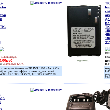
i-
TK
 мАч
Io
- 
ятор
ак
ий
дл
Ke
 TK-
TK
15
45
15
8
21
3)
(го
:
1,400.00руб.
Ста
0.00руб.
Це
подробнее...
те:
300.00руб. (22%)
Вы 
 стандартной емкости TK 150L 1100 мАч Li-ION
Акк
ый) отсутствие эффекта памяти, для раций
Li-
450S, TK-150S, JK 450S, JK 150S, 2178/3178.
рац
217
-
тор
й
17