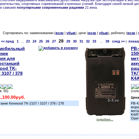
 способен выдерживать максимально допустимые нагрузки при эксплуатации в жестки
роительства, спортивных соревнований и военных учений. Благодаря своей низкой цен
ли самыми
популярными современными рациями
21 века.
Сортировать по: наименованию (
возр
|
убыв
), цене (
возр
|
убыв
), рейтингу (
возр
|
28
<< пред
1
...
23
24
25
26
27
29
30
31
32
33
...
39
след >>
|
показ
мобильный
PB-
чник
150
ния для
ме
останций
акк
ood TK-
ра
/ 3107 / 378
TK/
K4
в: 55)
(голо
1,100.00руб.
Цен
ание Kenwood TK-2107 / 3107 / 378 / 278
PB-4
моро
мета
K4AT
Ориг
подробнее...