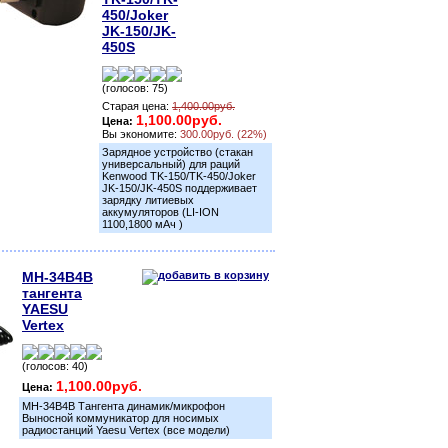
450/Joker
JK-150/JK-
450S
(голосов: 75)
Старая цена:
1,400.00руб.
1,100.00руб.
Цена:
Вы экономите:
300.00руб. (22%)
Зарядное устройство (стакан
универсальный) для раций
Kenwood TK-150/TK-450/Joker
JK-150/JK-450S поддерживает
зарядку литиевых
аккумуляторов (LI-ION
1100,1800 мАч )
MH-34B4B
тангента
YAESU
Vertex
(голосов: 40)
1,100.00руб.
Цена:
MH-34B4B Тангента динамик/микрофон
Выносной коммуникатор для носимых
радиостанций Yaesu Vertex (все модели)