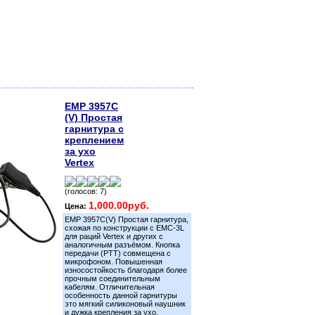
EMP 3957C
(V) Простая
гарнитура с
креплением
за ухо
Vertex
(голосов: 7)
1,000.00руб.
Цена:
EMP 3957C(V) Простая гарнитура,
схожая по конструкции с ЕМС-3L
для раций Vertex и других с
аналогичным разъёмом. Кнопка
передачи (PTT) совмещена с
микрофоном. Повышенная
износостойкость благодаря более
прочным соединительным
кабелям. Отличительная
особенность данной гарнитуры
это мягкий силиконовый наушник
и дужка крепления за ухо.