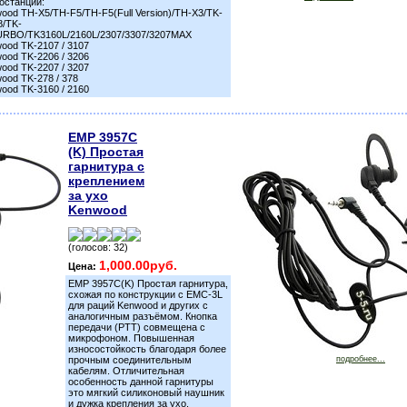
останций:
ood TH-X5/TH-F5/TH-F5(Full Version)/TH-X3/TK-
/TK-
RBO/TK3160L/2160L/2307/3307/3207MAX
ood TK-2107 / 3107
ood TK-2206 / 3206
ood TK-2207 / 3207
ood TK-278 / 378
ood TK-3160 / 2160
EMP 3957C
(K) Простая
гарнитура с
креплением
за ухо
Kenwood
(голосов: 32)
1,000.00руб.
Цена:
EMP 3957C(K) Простая гарнитура,
схожая по конструкции с ЕМС-3L
для раций Kenwood и других с
аналогичным разъёмом. Кнопка
передачи (PTT) совмещена с
микрофоном. Повышенная
износостойкость благодаря более
прочным соединительным
подробнее...
кабелям. Отличительная
особенность данной гарнитуры
это мягкий силиконовый наушник
и дужка крепления за ухо.