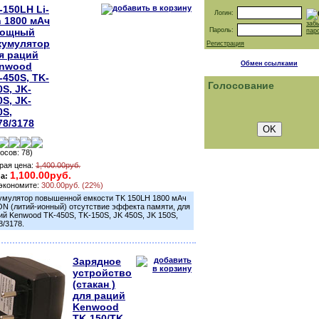
-150LH Li-
Логин:
n 1800 мАч
заб
мощный
Пароль:
пар
кумулятор
Регистрация
я раций
Обмен ссылками
nwood
-450S, TK-
Голосование
0S, JK-
0S, JK-
0S,
78/3178
лосов: 78)
рая цена:
1,400.00руб.
1,100.00руб.
на:
экономите:
300.00руб. (22%)
умулятор повышенной емкости TK 150LH 1800 мАч
ION (литий-ионный) отсутствие эффекта памяти, для
ий Kenwood TK-450S, TK-150S, JK 450S, JK 150S,
8/3178.
Зарядное
устройство
(стакан )
для раций
Kenwood
TK-150/TK-