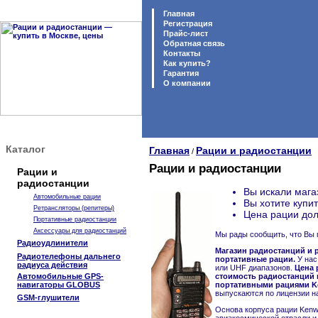
Главная
Регистрация
Прайс-лист
Обратная связь
Контакты
Как купить?
Гарантия
O компании
Каталог
Главная
Рации и радиостанции
/
Рации и радиостанции
Рации и
радиостанции
Вы искали мага
Автомобильные рации
Вы хотите купи
Ретрансляторы (репитеры)
Цена рации дол
Портативные радиостанции
Аксессуары для радиостанций
Мы рады сообщить, что Вы 
Радиоудлинители
Магазин радиостанций и р
Радиотелефоны дальнего
портативные рации.
У нас
радиуса действия
или UHF диапазонов.
Цена 
Автомобильные GPS-
стоимость радиостанций 
навигаторы GLOBUS
портативными рациями Ke
выпускаются по лицензии н
GSM-глушители
Основа корпуса рации Kenw