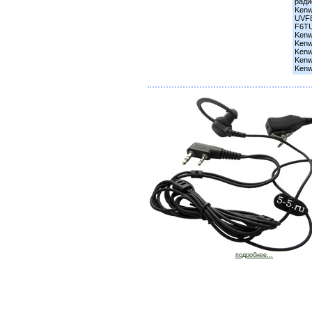
ради
Kenw
UVF8
F6TU
Kenw
Kenw
Kenw
Kenw
Kenw
подробнее...