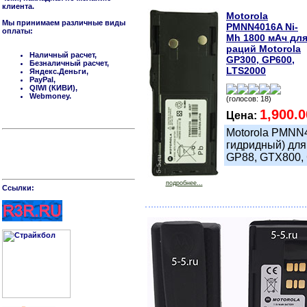
клиента.
Motorola
Мы принимаем различные виды
PMNN4016A Ni-
оплаты:
Mh 1800 мАч дл
раций Motorola
Наличный расчет,
GP300, GP600,
Безналичный расчет,
LTS2000
Яндекс.Деньги,
PayPal,
QIWI (КИВИ),
Webmoney.
(голосов: 18)
1,900.
Цена:
Motorola PMNN4
гидридный) для
GP88, GTX800,
подробнее...
Cсылки: