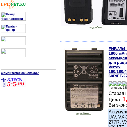
подробнее...
FNB-V94 
1800 мАч
аккумул
для рац
Vertex
160/180/
Обменяемся ссылками?
60R/FT-2
(голосов: 18
Старая 
1
Цена:
Вы экон
Аккумуля
подробнее...
U/V, VX-
277R, VX