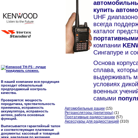
автомобильны
купить автом
UHF диапазоно
всегда поддер
каталог предс
портативными 
компании
KENW
Сингапуре и со
Основа корпус
сплава, которы
выдерживать ма
В нашей компании вся продукция
условиях дикой
проходит обязательный
предпродажный контроль
военных учений
качества.
самыми
попул
Проверяется: мощность
передатчика, чувствительность
приемника, исправность
Автомобильные рации
(15)
аккумулятора, исправность
Ретрансляторы (репитеры)
(1)
антенн, работа основных
Портативные радиостанции
(57)
функций.
Аксессуары для радиостанций
(310)
Выписывается гарантийный талон
и соответствующие платежные
документы: кассовый и товарный
чеки, накладная по желанию