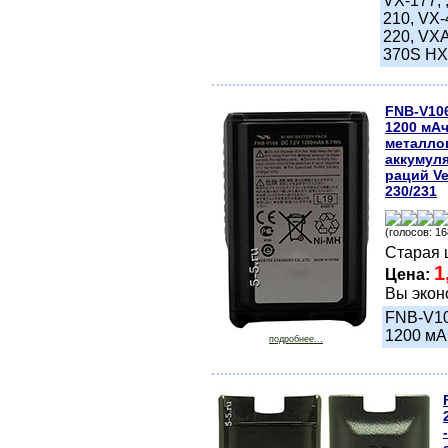
VX-177, 
210, VX-
220, VXA
370S HX
FNB-V10
1200 мАч
металло
аккумул
раций Ve
230/231
(голосов: 16
Старая 
1
Цена:
Вы экон
FNB-V10
1200 мА
подробнее...