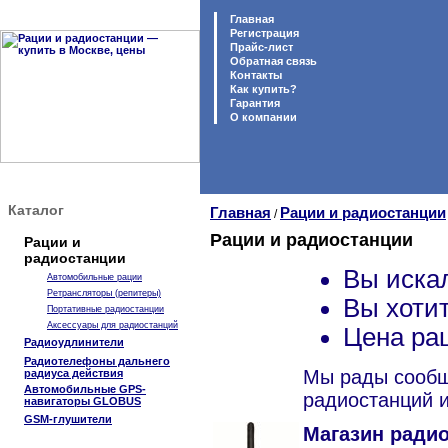
Главная
Регистрация
Прайс-лист
Обратная связь
Контакты
Как купить?
Гарантия
O компании
Каталог
Главная
Рации и радиостанции
/
Рации и радиостанции
Рации и
радиостанции
Вы иска
Автомобильные рации
Ретрансляторы (репитеры)
Вы хоти
Портативные радиостанции
Аксессуары для радиостанций
Цена ра
Радиоудлинители
Радиотелефоны дальнего
Мы рады сообщ
радиуса действия
Автомобильные GPS-
радиостанций и
навигаторы GLOBUS
GSM-глушители
Магазин радио