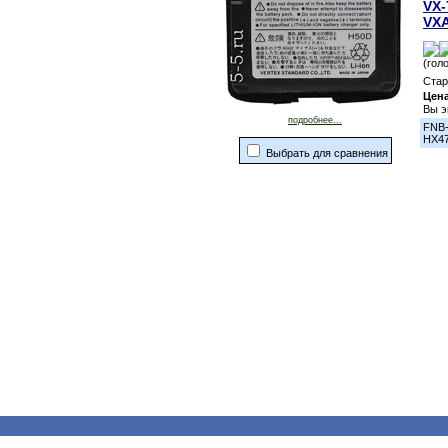
VX-
VXA
(гол
Стар
Цен
Вы э
подробнее...
FNB-
HX4
Выбрать для сравнения