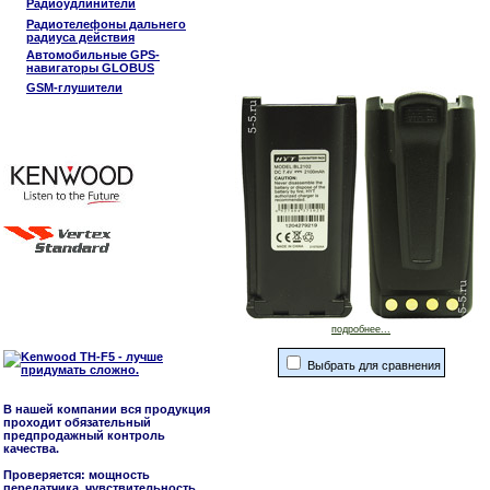
Радиоудлинители
Радиотелефоны дальнего
радиуса действия
Автомобильные GPS-
навигаторы GLOBUS
GSM-глушители
подробнее...
Выбрать для сравнения
В нашей компании вся продукция
проходит обязательный
предпродажный контроль
качества.
Проверяется: мощность
передатчика, чувствительность