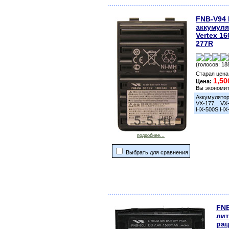
FNB-V94 
аккумуля
Vertex 16
277R
(голосов: 18
Старая цена
1,50
Цена:
Вы экономи
Аккумулятор 
VX-177, , VX
HX-500S HX
подробнее...
Выбрать для сравнения
FNB
лит
рац